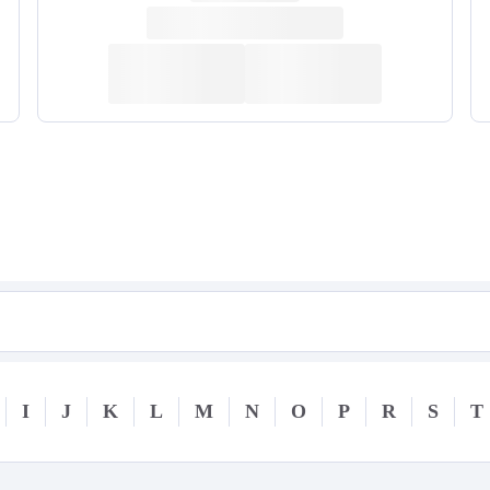
I
J
K
L
M
N
O
P
R
S
T