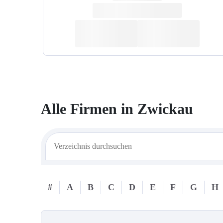
Alle Firmen in
Zwickau
#
A
B
C
D
E
F
G
H