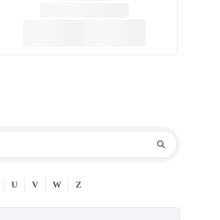
U
V
W
Z