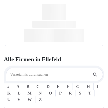
Alle Firmen in
Ellefeld
#
A
B
C
D
E
F
G
H
I
K
L
M
N
O
P
R
S
T
U
V
W
Z