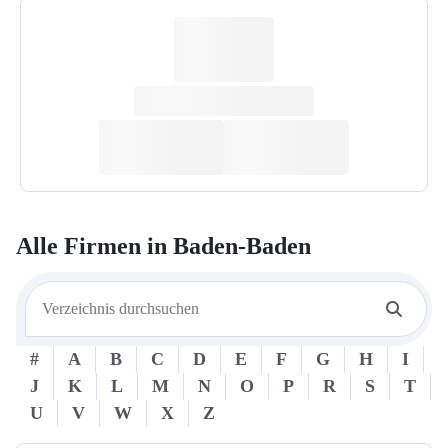
Alle Firmen in
Baden-Baden
#
A
B
C
D
E
F
G
H
I
J
K
L
M
N
O
P
R
S
T
U
V
W
X
Z