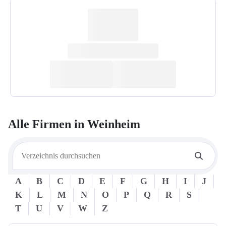
Alle Firmen in
Weinheim
A
B
C
D
E
F
G
H
I
J
K
L
M
N
O
P
Q
R
S
T
U
V
W
Z