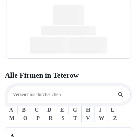
Alle Firmen in
Teterow
A
B
C
D
E
G
H
J
L
M
O
P
R
S
T
V
W
Z
A