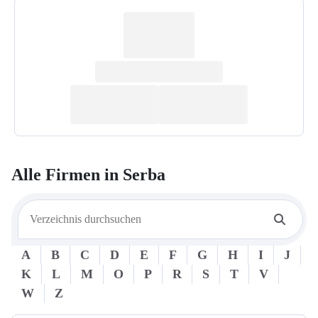
Alle Firmen in
Serba
A
B
C
D
E
F
G
H
I
J
K
L
M
O
P
R
S
T
V
W
Z