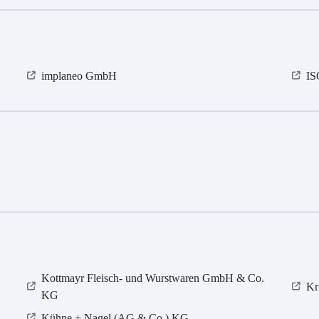
implaneo GmbH
I
Kottmayr Fleisch- und Wurstwaren GmbH & Co.
Kr
KG
Kühne + Nagel (AG & Co.) KG