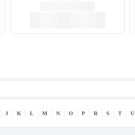
J
K
L
M
N
O
P
R
S
T
U