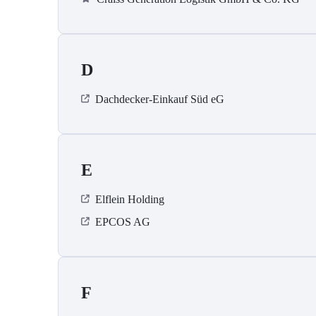
D
Dachdecker-Einkauf Süd eG
E
Elflein Holding
EPCOS AG
F