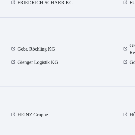
FRIEDRICH SCHARR KG
FU
GE
Gebr. Röchling KG
Re
Gienger Logistik KG
Gö
HEINZ Gruppe
H