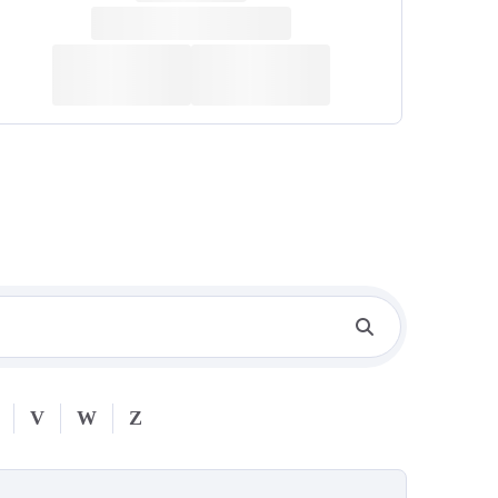
V
W
Z