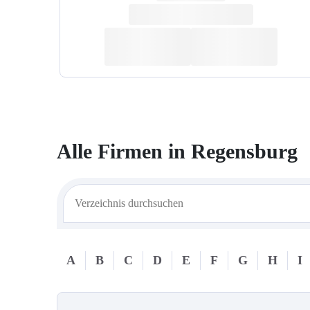
Alle Firmen in
Regensburg
A
B
C
D
E
F
G
H
I