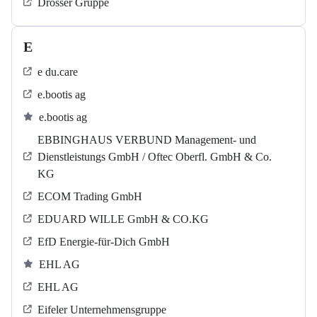
Drösser Gruppe
E
e du.care
e.bootis ag
e.bootis ag
EBBINGHAUS VERBUND Management- und
Dienstleistungs GmbH / Oftec Oberfl. GmbH & Co.
KG
ECOM Trading GmbH
EDUARD WILLE GmbH & CO.KG
EfD Energie-für-Dich GmbH
EHL AG
EHL AG
Eifeler Unternehmensgruppe