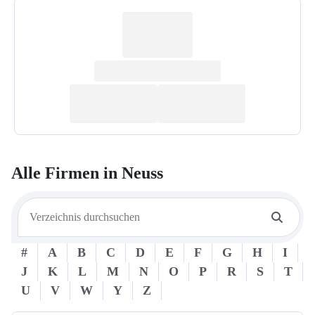
Alle Firmen in
Neuss
#
A
B
C
D
E
F
G
H
I
J
K
L
M
N
O
P
R
S
T
U
V
W
Y
Z