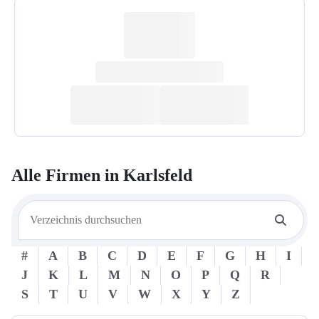
Alle Firmen in
Karlsfeld
#
A
B
C
D
E
F
G
H
I
J
K
L
M
N
O
P
Q
R
S
T
U
V
W
X
Y
Z