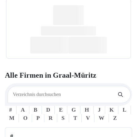
Alle Firmen in
Graal-Müritz
#
A
B
D
E
G
H
J
K
L
M
O
P
R
S
T
V
W
Z
#