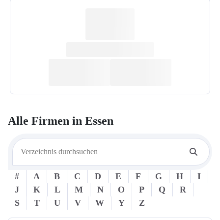
Alle Firmen in
Essen
#
A
B
C
D
E
F
G
H
I
J
K
L
M
N
O
P
Q
R
S
T
U
V
W
Y
Z