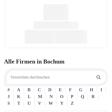
Alle Firmen in
Bochum
#
A
B
C
D
E
F
G
H
I
J
K
L
M
N
O
P
Q
R
S
T
U
V
W
Y
Z