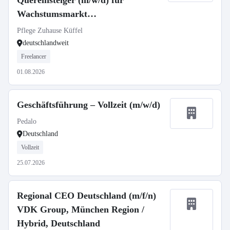
Quereinsteiger (m/w/d) für
Wachstumsmarkt
Seniorenbetreuung
Pflege Zuhause Küffel
deutschlandweit
Freelancer
01.08.2026
Geschäftsführung – Vollzeit (m/w/d)
Pedalo
Deutschland
Vollzeit
25.07.2026
Regional CEO Deutschland (m/f/n)
VDK Group, München Region /
Hybrid, Deutschland