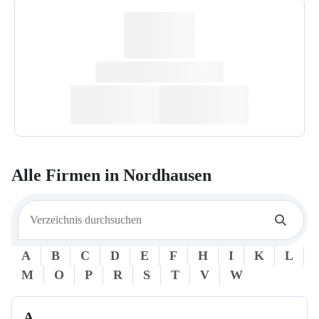
Alle Firmen in
Nordhausen
A
B
C
D
E
F
H
I
K
L
M
O
P
R
S
T
V
W
A