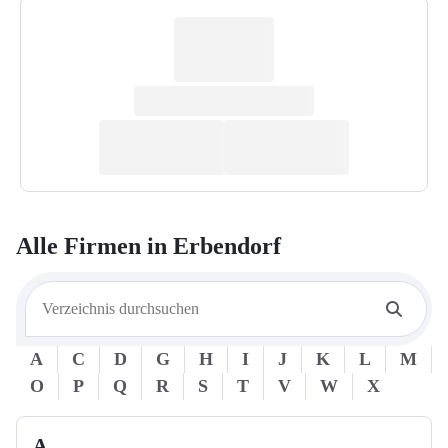
Alle Firmen in
Erbendorf
A
C
D
G
H
I
J
K
L
M
O
P
Q
R
S
T
V
W
X
A