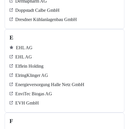
Dermapharm AG
Doppstadt Calbe GmbH
Dresdner Kühlanlagenbau GmbH
E
EHL AG
EHL AG
Elflein Holding
ElringKlinger AG
Energieversorgung Halle Netz GmbH
EnviTec Biogas AG
EVH GmbH
F