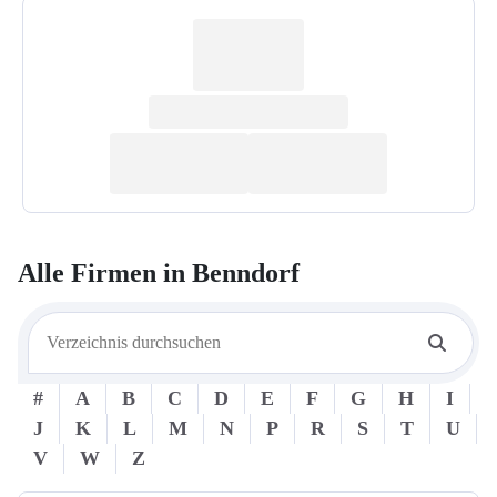
Alle Firmen in
Benndorf
#
A
B
C
D
E
F
G
H
I
J
K
L
M
N
P
R
S
T
U
V
W
Z