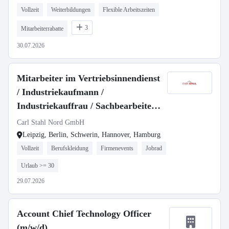
Vollzeit
Weiterbildungen
Flexible Arbeitszeiten
3
Mitarbeiterrabatte
30.07.2026
Mitarbeiter im Vertriebsinnendienst
/ Industriekaufmann /
Industriekauffrau / Sachbearbeiter
(m/w/d)
Carl Stahl Nord GmbH
Leipzig, Berlin, Schwerin, Hannover, Hamburg
Vollzeit
Berufskleidung
Firmenevents
Jobrad
Urlaub >= 30
29.07.2026
Account Chief Technology Officer
(m/w/d)