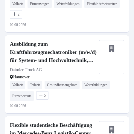
Vollzeit
Firmenwagen
Weiterbildungen
Flexible Arbeitszeiten
2
02.08.2026
Ausbildung zum
Kraftfahrzeugmechatroniker (m/w/d)
für System- und Hochvolttechnik,
Daimler Truck AG
Daimler Truck AG
Hannover
Vollzeit
Teilzeit
Gesundheitsangebote
Weiterbildungen
5
Firmenevents
02.08.2026
Flexible studentische Beschäftigung
im Mercedes-Benz Logistik-Center