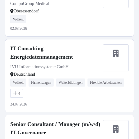
01.09.2026
CompuGroup Medical
Oberessendorf
Vollzeit
02.08.2026
IT-Consulting
Energiedatenmanagement
IVU Informationssysteme GmbH
Deutschland
Vollzeit
Firmenwagen
Weiterbildungen
Flexible Arbeitszeiten
4
24.07.2026
Senior Consultant / Manager (m/w/d)
IT-Governance