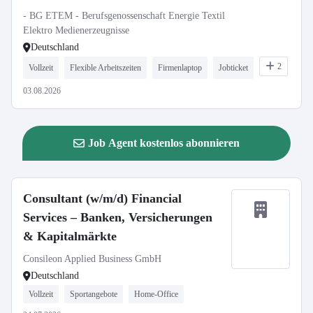
Region Nord (Berlin, Braunschweig,
- BG ETEM - Berufsgenossenschaft Energie Textil
Hamburg)
Elektro Medienerzeugnisse
Deutschland
2
Vollzeit
Flexible Arbeitszeiten
Firmenlaptop
Jobticket
03.08.2026
Job Agent kostenlos abonnieren
Consultant (w/m/d) Financial
Services – Banken, Versicherungen
& Kapitalmärkte
Consileon Applied Business GmbH
Deutschland
Vollzeit
Sportangebote
Home-Office