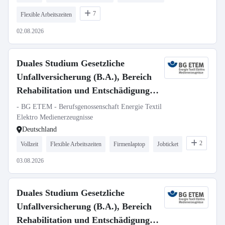
7
Flexible Arbeitszeiten
02.08.2026
Duales Studium Gesetzliche
Unfallversicherung (B.A.), Bereich
Rehabilitation und Entschädigung,
Region West (Köln, Düsseldorf,
- BG ETEM - Berufsgenossenschaft Energie Textil
Wiesbaden)
Elektro Medienerzeugnisse
Deutschland
2
Vollzeit
Flexible Arbeitszeiten
Firmenlaptop
Jobticket
03.08.2026
Duales Studium Gesetzliche
Unfallversicherung (B.A.), Bereich
Rehabilitation und Entschädigung,