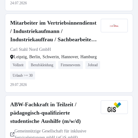
24.07.2026
Mitarbeiter im Vertriebsinnendienst
/ Industriekaufmann /
Industriekauffrau / Sachbearbeiter
(m/w/d)
Carl Stahl Nord GmbH
Leipzig, Berlin, Schwerin, Hannover, Hamburg
Vollzeit
Berufskleidung
Firmenevents
Jobrad
Urlaub >= 30
29.07.2026
ABW-Fachkraft in Teilzeit /
pädagogisch-qualifizierte
studentische Aushilfe (m/w/d)
Gemeinnützige Gesellschaft für inklusive
Serviceleistungen mbH (gGiS mbH)