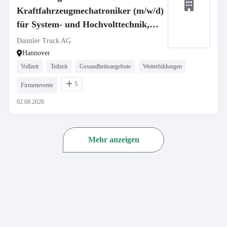
Kraftfahrzeugmechatroniker (m/w/d)
für System- und Hochvolttechnik,
Daimler Truck AG
Daimler Truck AG
Hannover
Vollzeit
Teilzeit
Gesundheitsangebote
Weiterbildungen
5
Firmenevents
02.08.2026
Mehr anzeigen