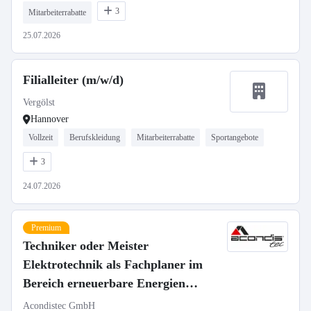
3
Mitarbeiterrabatte
25.07.2026
Filialleiter (m/w/d)
Vergölst
Hannover
Vollzeit
Berufskleidung
Mitarbeiterrabatte
Sportangebote
3
24.07.2026
Premium
Techniker oder Meister
Elektrotechnik als Fachplaner im
Bereich erneuerbare Energien
(m/w/d)
Acondistec GmbH