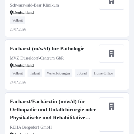
Schwarzwald-Baar Klinikum
Deutschland
Vollzeit
28.07.2026
Facharzt (m/w/d) für Pathologie
MVZ Düsseldorf-Centrum GbR
Deutschland
Vollzeit
Teilzeit
Weiterbildungen
Jobrad
Home-Office
24.07.2026
Facharzt/Fachärztin (m/w/d) für
Orthopädie und Unfallchirurgie oder
Physikalische und Rehabilitative
Medizin
REHA Bergedorf GmbH