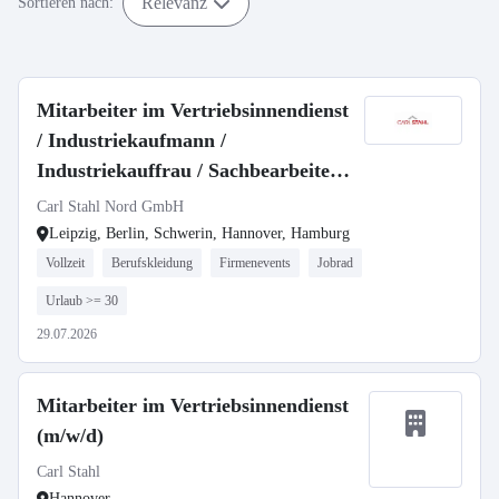
Relevanz
Sortieren nach:
Mitarbeiter im Vertriebsinnendienst
/ Industriekaufmann /
Industriekauffrau / Sachbearbeiter
(m/w/d)
Carl Stahl Nord GmbH
Leipzig, Berlin, Schwerin, Hannover, Hamburg
Vollzeit
Berufskleidung
Firmenevents
Jobrad
Urlaub >= 30
29.07.2026
Mitarbeiter im Vertriebsinnendienst
(m/w/d)
Carl Stahl
Hannover