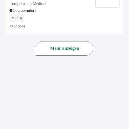
01.09.2026
CompuGroup Medical
Oberessendorf
Vollzeit
02.08.2026
Mehr anzeigen