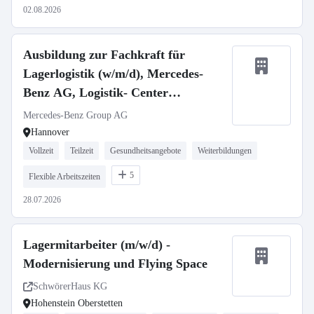
02.08.2026
Ausbildung zur Fachkraft für
Lagerlogistik (w/m/d), Mercedes-
Benz AG, Logistik- Center
Hannover, Ausbildungsbeginn
Mercedes-Benz Group AG
23.08.2027
Hannover
Vollzeit
Teilzeit
Gesundheitsangebote
Weiterbildungen
5
Flexible Arbeitszeiten
28.07.2026
Lagermitarbeiter (m/w/d) -
Modernisierung und Flying Space
SchwörerHaus KG
Hohenstein Oberstetten