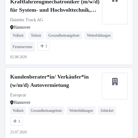
Kraftfahrzeugmechatroniker (m/w/d)
für System- und Hochvolttechnik,
Daimler Truck AG
Daimler Truck AG
Hannover
Vollzeit
Teilzeit
Gesundheitsangebote
Weiterbildungen
5
Firmenevents
02.08.2026
Kundenberater*in/ Verkäufer*in
(w/m/d) Autovermietung
Europcar
Hannover
Vollzeit
Gesundheitsangebote
Weiterbildungen
Jobticket
3
25.07.2026