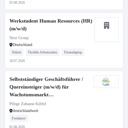
02.08.2026
Werkstudent Human Resources (HR)
(m/w/d)
Nexi Group
Deutschland
Teilzeit
Flexible Arbeitszeiten
Firmenlaptop
28.07.2026
Selbstständiger Geschäftsführer /
Quereinsteiger (m/w/d) für
Wachstumsmarkt
Seniorenbetreuung
Pflege Zuhause Küffel
deutschlandweit
Freelancer
01.08.2026