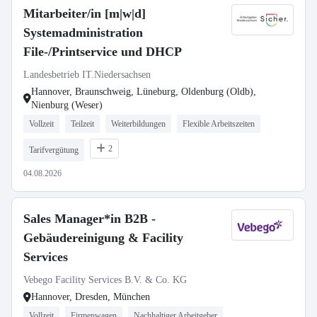
Mitarbeiter/in [m|w|d]
Systemadministration
File-/Printservice und DHCP
Landesbetrieb IT.Niedersachsen
Hannover, Braunschweig, Lüneburg, Oldenburg (Oldb),
Nienburg (Weser)
Vollzeit
Teilzeit
Weiterbildungen
Flexible Arbeitszeiten
2
Tarifvergütung
04.08.2026
Sales Manager*in B2B -
Gebäudereinigung & Facility
Services
Vebego Facility Services B.V. & Co. KG
Hannover, Dresden, München
Vollzeit
Firmenwagen
Nachhaltiger Arbeitgeber