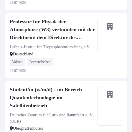
28.07.2026
Professur für Physik der
Atmosphäre (W3) verbunden mit der
Direktorin/ dem Direktor des
TROPOS
Leibniz-Institut für Troposphärenforschung e.V.
Deutschland
Vollzeit
Barrierefreiheit
24.07.2026
Student/in (w/m/d) - im Bereich
Quantentechnologie im
Satellitenbetrieb
Deutsches Zentrum für Luft- und Raumfahrt e. V.
(DLR)
Oberpfaffenhofen