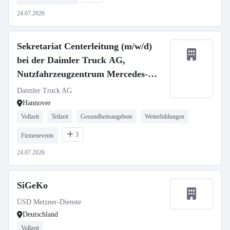
24.07.2026
Sekretariat Centerleitung (m/w/d)
bei der Daimler Truck AG,
Nutzfahrzeugzentrum Mercedes-
Benz Hannover
Daimler Truck AG
Hannover
Vollzeit
Teilzeit
Gesundheitsangebote
Weiterbildungen
3
Firmenevents
24.07.2026
SiGeKo
ÜSD Metzner-Dienste
Deutschland
Vollzeit