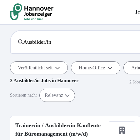
J
Veröffentlicht seit
Home-Office
Arbe
2
Ausbilder/in
Jobs in
Hannover
2 Job
Relevanz
Sortieren nach:
Trainer:in / Ausbilder:in Kaufleute
für Büromanagement (m/w/d)