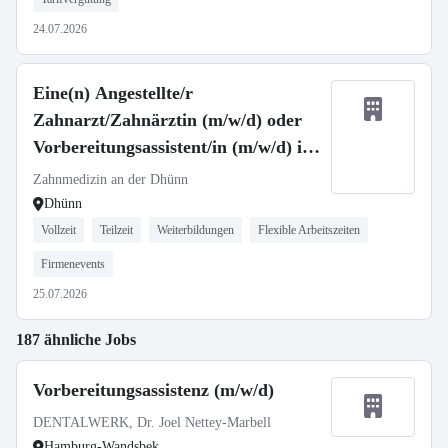
24.07.2026
Eine(n) Angestellte/r
Zahnarzt/Zahnärztin (m/w/d) oder
Vorbereitungsassistent/in (m/w/d) in
Voll- oder Teilzeit
Zahnmedizin an der Dhünn
Dhünn
Vollzeit
Teilzeit
Weiterbildungen
Flexible Arbeitszeiten
Firmenevents
25.07.2026
187 ähnliche Jobs
Vorbereitungsassistenz (m/w/d)
DENTALWERK, Dr. Joel Nettey-Marbell
Hamburg-Wandsbek