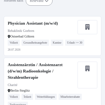
Relevanz
Sortieren nach:
Physician Assistant (m/w/d)
Rehaklinik Goehren
Ostseebad Göhren
Vollzeit
Gesundheitsangebote
Kantine
Urlaub >= 30
28.07.2026
Assistenzärztin / Assistenzarzt
(d/w/m) Radioonkologie /
Strahlentherapie
Charité
Berlin-Steglitz
Vollzeit
Teilzeit
Weiterbildungen
Mitarbeiterrabatte
Tarifvergütung