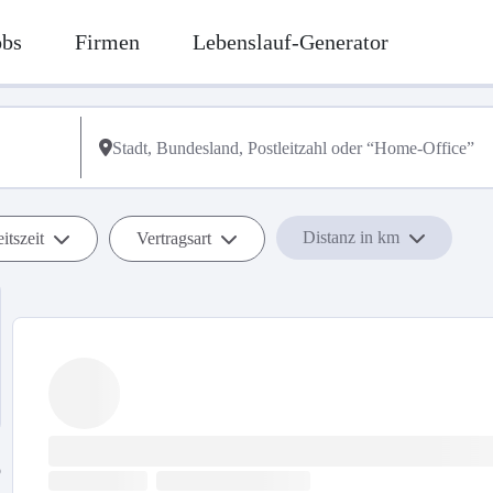
obs
Firmen
Lebenslauf-Generator
Distanz in km
itszeit
Vertragsart
b