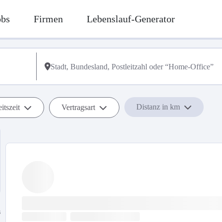
obs
Firmen
Lebenslauf-Generator
Distanz in km
itszeit
Vertragsart
s