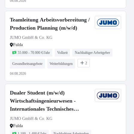
04.08.2026
Teamleitung Arbeitsvorbereitung /
Production Planning (m/w/d)
JUMO GmbH & Co. KG
Fulda
55.000 - 70.000 €/Jahr
Vollzeit
Nachhaltiger Arbeitgeber
2
Gesundheitsangebote
Weiterbildungen
04.08.2026
Dualer Student (m/w/d)
Wirtschaftsingenieurwesen -
Internationales Technisches
Projektmanagement
JUMO GmbH & Co. KG
Fulda
1.100 - 1.400 €/Jahr
Nachhaltiger Arbeitgeber