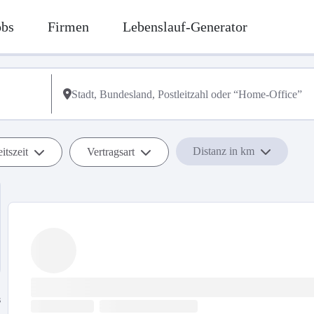
obs
Firmen
Lebenslauf-Generator
Distanz in km
itszeit
Vertragsart
s