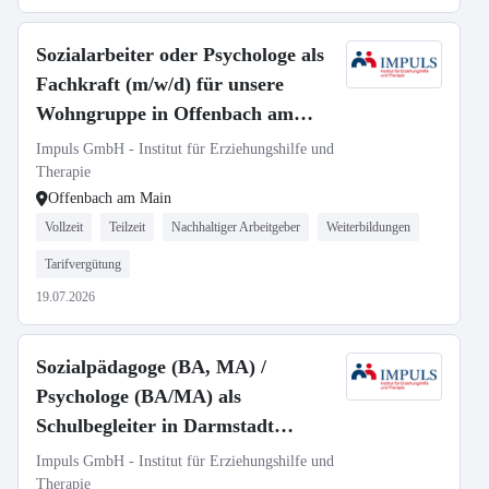
Sozialarbeiter oder Psychologe als
Fachkraft (m/w/d) für unsere
Wohngruppe in Offenbach am
Main gesucht (ohne Übernachtung)
Impuls GmbH - Institut für Erziehungshilfe und
Therapie
Offenbach am Main
Vollzeit
Teilzeit
Nachhaltiger Arbeitgeber
Weiterbildungen
Tarifvergütung
19.07.2026
Sozialpädagoge (BA, MA) /
Psychologe (BA/MA) als
Schulbegleiter in Darmstadt
gesucht
Impuls GmbH - Institut für Erziehungshilfe und
Therapie