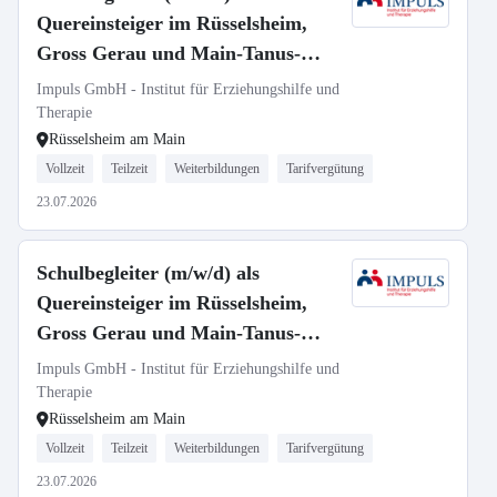
Quereinsteiger im Rüsselsheim,
Gross Gerau und Main-Tanus-
Kreis gesucht
Impuls GmbH - Institut für Erziehungshilfe und
Therapie
Rüsselsheim am Main
Vollzeit
Teilzeit
Weiterbildungen
Tarifvergütung
23.07.2026
Schulbegleiter (m/w/d) als
Quereinsteiger im Rüsselsheim,
Gross Gerau und Main-Tanus-
Kreis gesucht
Impuls GmbH - Institut für Erziehungshilfe und
Therapie
Rüsselsheim am Main
Vollzeit
Teilzeit
Weiterbildungen
Tarifvergütung
23.07.2026