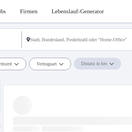
obs
Firmen
Lebenslauf-Generator
Distanz in km
itszeit
Vertragsart
s