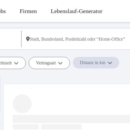
obs
Firmen
Lebenslauf-Generator
Distanz in km
itszeit
Vertragsart
b