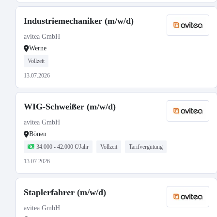
Industriemechaniker (m/w/d)
avitea GmbH
Werne
Vollzeit
13.07.2026
WIG-Schweißer (m/w/d)
avitea GmbH
Bönen
34.000 - 42.000 €/Jahr
Vollzeit
Tarifvergütung
13.07.2026
Staplerfahrer (m/w/d)
avitea GmbH