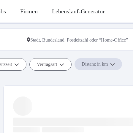
obs
Firmen
Lebenslauf-Generator
Distanz in km
itszeit
Vertragsart
s