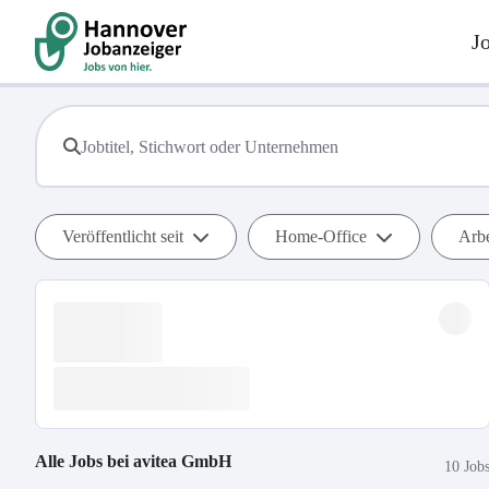
J
Veröffentlicht seit
Home-Office
Arbe
Alle Jobs bei
avitea GmbH
10 Job