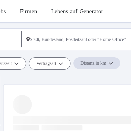
obs
Firmen
Lebenslauf-Generator
Distanz in km
itszeit
Vertragsart
s