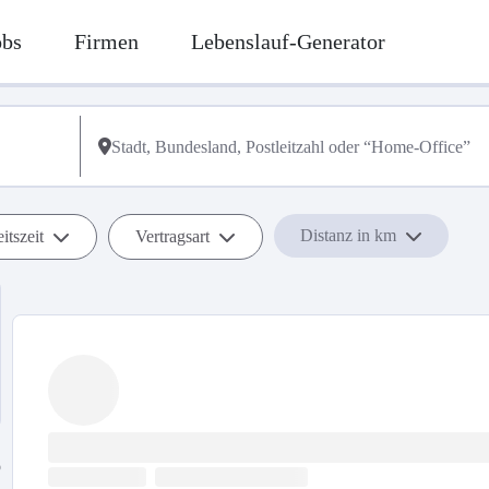
obs
Firmen
Lebenslauf-Generator
Distanz in km
itszeit
Vertragsart
b